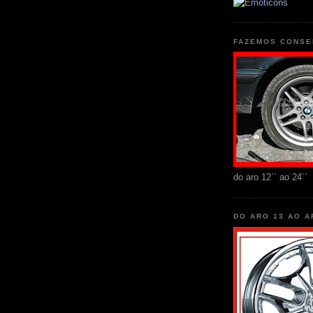
FAZEMOS CONSE
do aro 12´´ ao 24´´
DO ARO 13 AO A