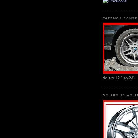
FAZEMOS CONSE
do aro 12´´ ao 24´´
DO ARO 13 AO A