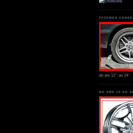
FAZEMOS CONSE
do aro 12´´ ao 24´´
DO ARO 13 AO A