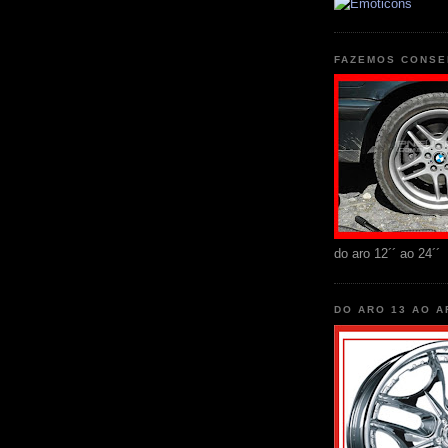
FAZEMOS CONSE
do aro 12´´ ao 24´´
DO ARO 13 AO A