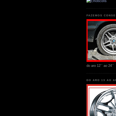
FAZEMOS CONSE
do aro 12´´ ao 24´´
DO ARO 13 AO A