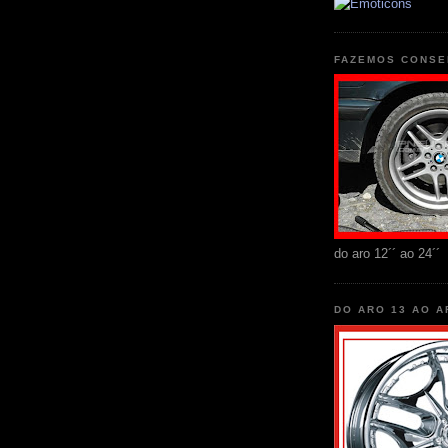
FAZEMOS CONSE
do aro 12´´ ao 24´´
DO ARO 13 AO A