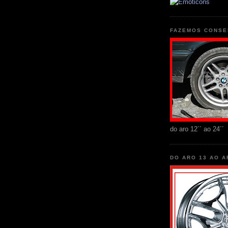
FAZEMOS CONSE
do aro 12´´ ao 24´´
DO ARO 13 AO A