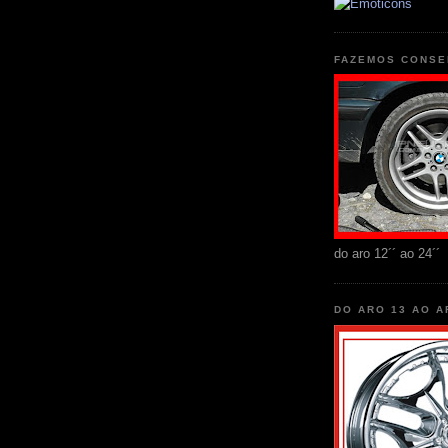
FAZEMOS CONSE
do aro 12´´ ao 24´´
DO ARO 13 AO A