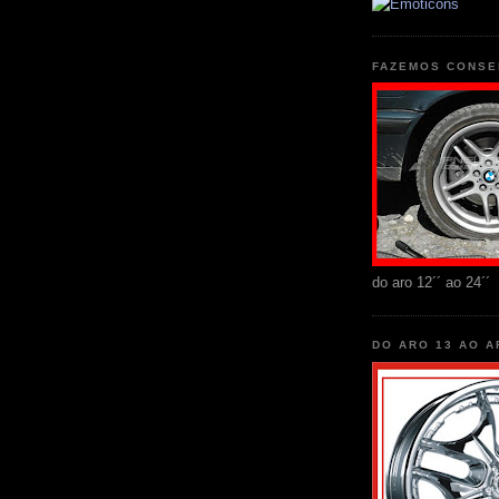
FAZEMOS CONSE
do aro 12´´ ao 24´´
DO ARO 13 AO A