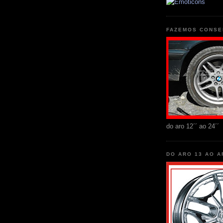
FAZEMOS CONSE
do aro 12´´ ao 24´´
DO ARO 13 AO A