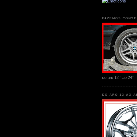
FAZEMOS CONSE
do aro 12´´ ao 24´´
DO ARO 13 AO A